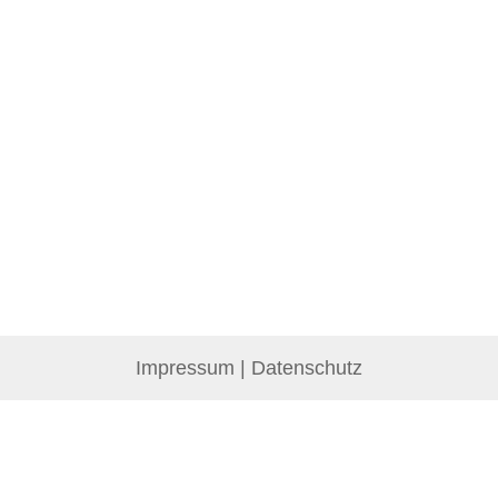
Impressum
|
Datenschutz
Sie suchen mit Ihrer Geldanlage eine Antwort auf die